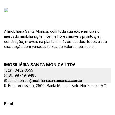
A Imobiliária Santa Monica, com toda sua experiência no
mercado imobiliário, tem os melhores imóveis prontos, em
construção, imóveis na planta e imóveis usados, todos a sua
disposição com variadas faixas de valores, bairros e
dimensões para melhor atender as suas necessidades e
anseios. Ao nos procurar, nossos corretores – credenciados
ao CRECI-EE – estarão sempre prontos para responder-lhe
IMOBILIÁRIA SANTA MONICA LTDA
todas as suas dúvidas sobre casas, apartamentos, terrenos,
(31) 3452-3555
salas comerciais e outros produtos imobiliários. Quais
(31) 98749-9485
vantagens que a Imobiliária Santa Monica lhe proporciona?
santamonica@imobiliariasantamonica.com.br
Parcerias com várias construtoras da sua cidade;
R. Érico Veríssimo, 2500, Santa Monica, Belo Horizonte - MG
Acompanhamento e encaminhamento do financiamento
bancário para aquisição do imóvel através de agente
credenciado CEF; Site atualizado com interação com os
principais portais de imóveis; Análise da capacidade de
Filial
compra e perfil do cliente para aumentar o índice de
assertividade na escolha do imóvel; Trabalhamos com