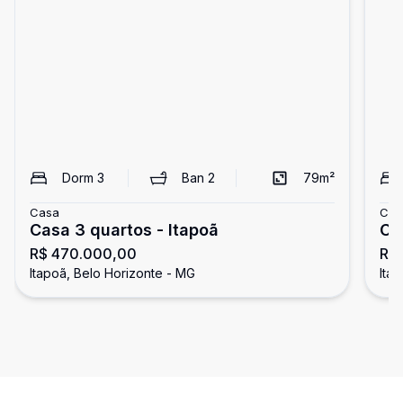
Dorm
3
Ban
2
79
m²
Casa
Cas
Casa 3 quartos - Itapoã
Ca
R$ 470.000,00
R$
Itapoã, Belo Horizonte - MG
Ita