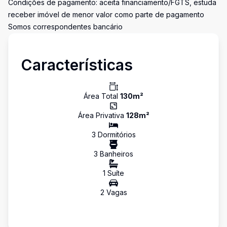
Condições de pagamento: aceita financiamento/FGTS, estuda
receber imóvel de menor valor como parte de pagamento
Somos correspondentes bancário
Características
Área Total
130
m²
Área Privativa
128
m²
3
Dormitório
s
3
Banheiro
s
1
Suíte
2
Vaga
s