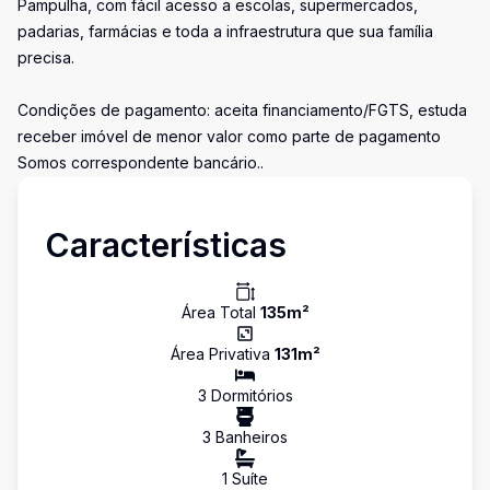
Pampulha, com fácil acesso a escolas, supermercados,
padarias, farmácias e toda a infraestrutura que sua família
precisa.
Condições de pagamento: aceita financiamento/FGTS, estuda
receber imóvel de menor valor como parte de pagamento
Somos correspondente bancário..
Características
Área Total
135
m²
Área Privativa
131
m²
3
Dormitório
s
3
Banheiro
s
1
Suíte