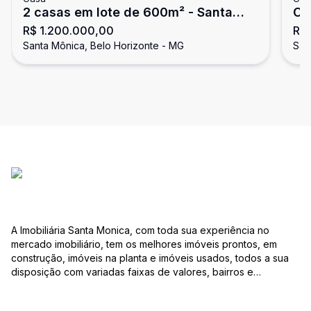
2 casas em lote de 600m² - Santa
Ca
R$ 1.200.000,00
R$ 
Mônica
Santa Mônica, Belo Horizonte - MG
San
A Imobiliária Santa Monica, com toda sua experiência no
mercado imobiliário, tem os melhores imóveis prontos, em
construção, imóveis na planta e imóveis usados, todos a sua
disposição com variadas faixas de valores, bairros e
dimensões para melhor atender as suas necessidades e
anseios. Ao nos procurar, nossos corretores – credenciados