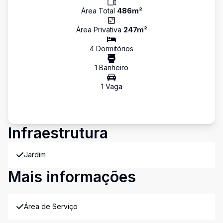
Área Total
486
m²
Área Privativa
247
m²
4
Dormitório
s
1
Banheiro
1
Vaga
Infraestrutura
Jardim
Mais informações
Área de Serviço