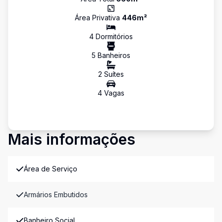
Área Privativa
446
m²
4
Dormitório
s
5
Banheiro
s
2
Suíte
s
4
Vaga
s
Mais informações
Área de Serviço
Armários Embutidos
Banheiro Social