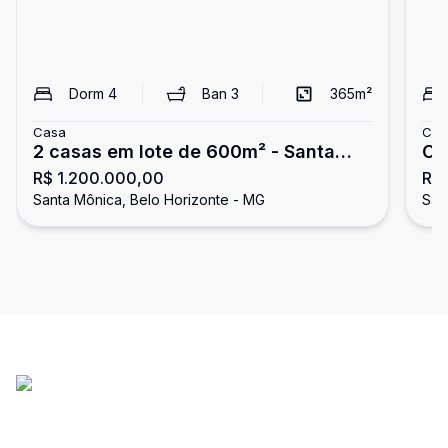
Dorm
4
Ban
3
365
m²
Casa
Cas
2 casas em lote de 600m² - Santa
Ca
R$ 1.200.000,00
R$ 
Mônica
Santa Mônica, Belo Horizonte - MG
San