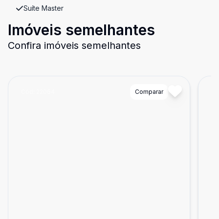
Suíte Master
Imóveis semelhantes
Confira imóveis semelhantes
Cód:
22064
Comparar
Có