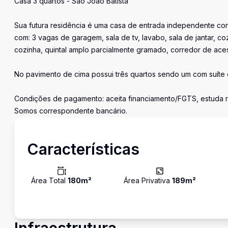
Casa 3 quartos - São João Batista
Sua futura residência é uma casa de entrada independente con
com: 3 vagas de garagem, sala de tv, lavabo, sala de jantar, c
cozinha, quintal amplo parcialmente gramado, corredor de acess
No pavimento de cima possui três quartos sendo um com suíte e 
Condições de pagamento: aceita financiamento/FGTS, estuda 
Somos correspondente bancário.
Características
Área Total
180
m²
Área Privativa
189
m²