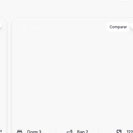
Cód:
22073
Comparar
²
Dorm
3
Ban
2
122