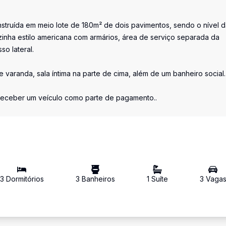
struída em meio lote de 180m² de dois pavimentos, sendo o nível d
ozinha estilo americana com armários, área de serviço separada da
o lateral.
varanda, sala íntima na parte de cima, além de um banheiro social.
receber um veículo como parte de pagamento..
3
Dormitório
s
3
Banheiro
s
1
Suíte
3
Vaga