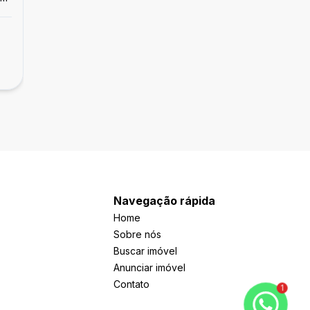
Casa
Casa 3 quartos 1 suíte - São João Batista
R$ 740.000,00
São João Batista, Belo Horizonte - MG
Navegação rápida
Home
Sobre nós
Buscar imóvel
Anunciar imóvel
Contato
1