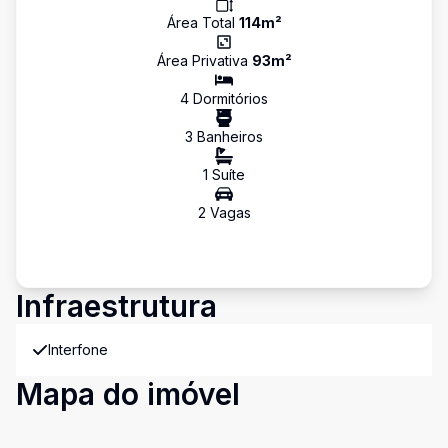
Área Total
114
m²
Área Privativa
93
m²
4
Dormitório
s
3
Banheiro
s
1
Suíte
2
Vaga
s
Infraestrutura
Interfone
Mapa do imóvel