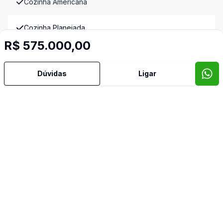
Cozinha Americana
Cozinha Planejada
R$ 575.000,00
Lavabo
Dúvidas
Ligar
Sacada
Sala de Jantar
Sala de TV
Terraço
Video do imóvel
Imóveis semelhantes
Confira imóveis semelhantes