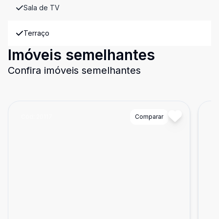
Sala de TV
Terraço
Imóveis semelhantes
Confira imóveis semelhantes
Cód:
20117
Comparar
Có