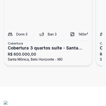
Dorm
3
Ban
3
140
m²
Cobertura
Cob
Cobertura 3 quartos suíte - Santa
Co
R$ 600.000,00
R$
Mônica
Santa Mônica, Belo Horizonte - MG
San