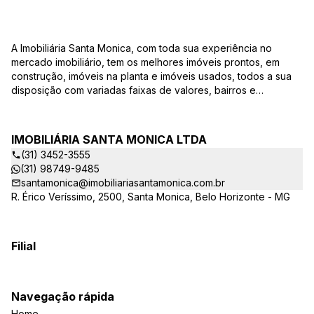
A Imobiliária Santa Monica, com toda sua experiência no
mercado imobiliário, tem os melhores imóveis prontos, em
construção, imóveis na planta e imóveis usados, todos a sua
disposição com variadas faixas de valores, bairros e
dimensões para melhor atender as suas necessidades e
anseios. Ao nos procurar, nossos corretores – credenciados
ao CRECI-EE – estarão sempre prontos para responder-lhe
IMOBILIÁRIA SANTA MONICA LTDA
todas as suas dúvidas sobre casas, apartamentos, terrenos,
(31) 3452-3555
salas comerciais e outros produtos imobiliários. Quais
(31) 98749-9485
vantagens que a Imobiliária Santa Monica lhe proporciona?
santamonica@imobiliariasantamonica.com.br
Parcerias com várias construtoras da sua cidade;
R. Érico Veríssimo, 2500, Santa Monica, Belo Horizonte - MG
Acompanhamento e encaminhamento do financiamento
bancário para aquisição do imóvel através de agente
credenciado CEF; Site atualizado com interação com os
principais portais de imóveis; Análise da capacidade de
Filial
compra e perfil do cliente para aumentar o índice de
assertividade na escolha do imóvel; Trabalhamos com
oportunidades de negócios. Quais as opções na hora de
Navegação rápida
procurar meu imóvel? A Imobiliária Santa Monica possui
Home