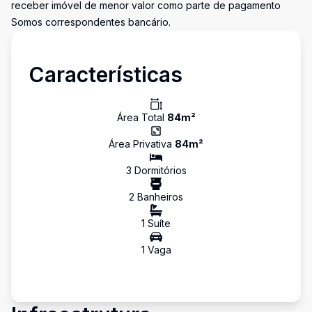
receber imóvel de menor valor como parte de pagamento
Somos correspondentes bancário.
Características
Área Total
84
m²
Área Privativa
84
m²
3
Dormitório
s
2
Banheiro
s
1
Suíte
1
Vaga